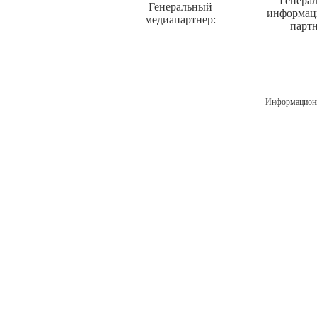
Генера
Генеральный
информа
медиапартнер:
партн
Информационн