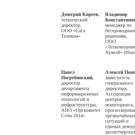
Дмитрий Киреев,
Владимир
технический
Константинов
директор,
менеджер по
ООО «Сага
беспроводны
Телеком»
решениям,
ООО
«Техкомпания
Хуавэй» (Hua
Павел
Алексей Попо
Погребинский,
заместитель
директор
генерального
департамента
директора,
информационных
Ассоциация
технологий и
центров
инфраструктуры,
мониторинга,
АНО «Оргкомитет
прогнозирова
Сочи 2014»
чрезвычайны
ситуаций и
единых дежур
диспетчерски