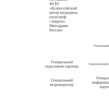
ФГБУ
«Всероссийский
центр медицины
катастроф
«Защита»
Минздрава
России»
Генеральный
Генеральный
Стратегический 
отраслевой партнер:
Генера
Генеральный
информа
медиапартнер:
партн