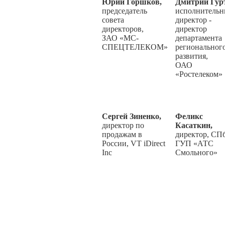
Юрий Горшков,
Дмитрий Гур
председатель
исполнитель
совета
директор -
директоров,
директор
ЗАО «МС-
департамента
СПЕЦТЕЛЕКОМ»
региональног
развития,
ОАО
«Ростелеком»
Сергей Зиненко,
Феликс
директор по
Касаткин,
продажам в
директор, СП
России, VT iDirect
ГУП
«
АТС
Inc
Смольного
»