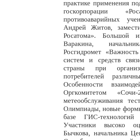
практике применения по
госкорпорации «Р
противоаварийных уче
Андрей Житов, замес
Росатома». Большой 
Варакина, начальни
Росгидромет «Важность
систем и средств связ
страны при органи
потребителей различн
Особенности взаимод
Оргкомитетом «Соч
метеообслуживания тес
Олимпиады, новые формы
базе ГИС-технологий 
Участники высоко оц
Бычкова, начальника Це