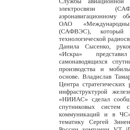
Службы авиационной 
электросвязи (
аэронавигационному о
ОАО «Международны
(САФВЭС), который 
технологической радиосв
Данила Сысенко, рук
«Искра» представи
самонаводящихся спутн
производства и мобил
основе. Владислав Тама
Центра стратегических 
инфраструктурой желез
«НИИАС» сделал сообщ
спутниковых систем с
коммуникаций и в ЧС
тематику Сергей Зине
России компании VT iDi