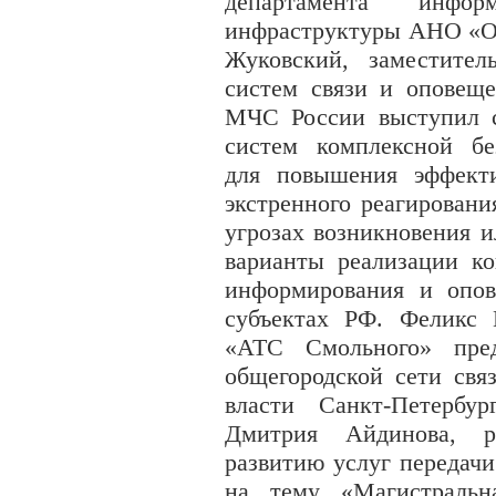
департамента инфо
инфраструктуры АНО «О
Жуковский, заместител
систем связи и опове
МЧС России выступил с
систем комплексной бе
для повышения эффекти
экстренного реагирован
угрозах возникновения 
варианты реализации к
информирования и опо
субъектах РФ. Феликс
«АТС Смольного» пре
общегородской сети свя
власти Санкт-Петербу
Дмитрия Айдинова, р
развитию услуг передач
на тему «Магистральн