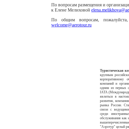
По вопросам размещения и организаци
к Елене Мелиховой
elena.melikhova@aer
По общим вопросам, пожалуйста
welcome@aerotour.ru
Туристическая к
крупным российски
корпоративному 
компаний и органи
одним из первых с
IАТА (Международн
являться в насто
развития, компани
рынка России. Ста
связи с ведущими
среди иностранны
обслуживания как и
вышеперечисленные
"Аэротур" целый ря