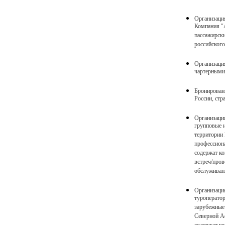
Организация
Компания "
пассажирски
российского
Организаци
чартерными
Бронировани
России, стр
Организаци
групповые 
территории
профессион
содержат к
встреч/пров
обслуживан
Организаци
туроператор
зарубежные 
Северной А