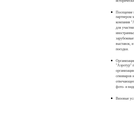
историческ
Посещение 
партнером 
компания "
для участни
иностранны
зарубежные
выставок, и
поездки.
Организаци
"Аэротур" 
организаци
семинаров и
отвечающее
фото- и виде
Визовые ус