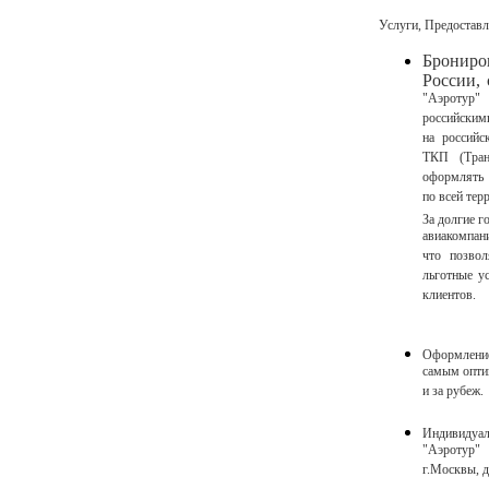
Услуги, Предостав
Бронир
России,
"Аэротур"
российским
на российс
ТКП (Тран
оформлять 
по всей тер
За долгие 
авиакомпан
что позвол
льготные у
клиентов.
Оформление
самым опти
и за рубеж.
Индивидуал
"Аэротур"
г.Москвы, д