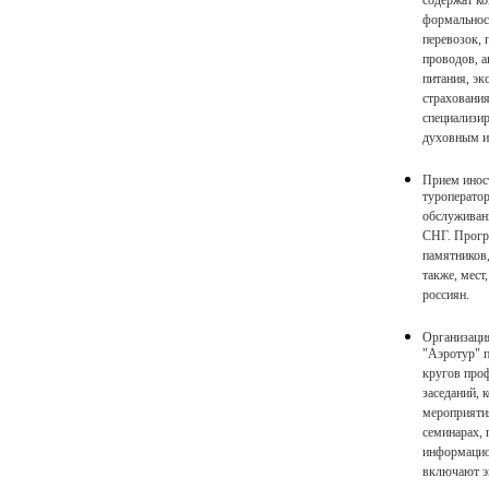
содержат к
формальнос
перевозок, 
проводов, 
питания, эк
страхования
специализи
духовным и
Прием инос
туроператор
обслуживани
СНГ. Прогр
памятников,
также, мест
россиян.
Организация
"Аэротур" п
кругов проф
заседаний, 
мероприятия
семинарах, 
информацио
включают э