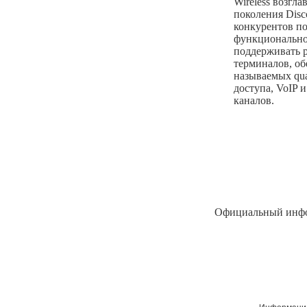
Wireless возг
поколения Disc
конкурентов по
функционально
поддерживать р
терминалов, об
называемых qua
доступа, VoIP
каналов.
Официальный инфо