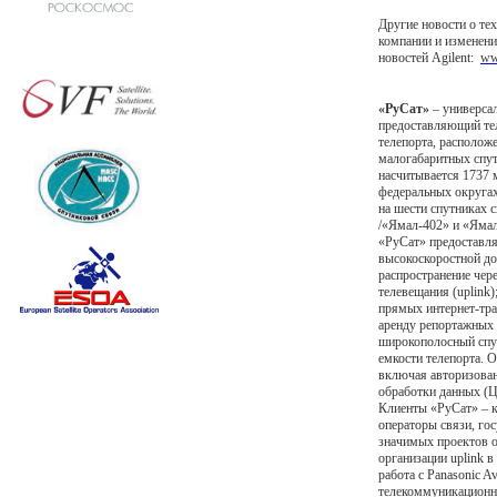
Другие новости о те
компании и изменени
новостей Agilent:
ww
«РуСат»
– универсал
предоставляющий те
телепорта, располож
малогабаритных спу
насчитывается 1737 
федеральных округах
на шести спутниках свя
/«Ямал-402» и «Яма
«РуСат» предоставля
высокоскоростной до
распространение чер
телевещания (uplink
прямых интернет-тра
аренду репортажных 
широкополосный спут
емкости телепорта. 
включая авторизован
обработки данных (
Клиенты «РуСат» – к
операторы связи, го
значимых проектов о
организации uplink 
работа с Panasonic A
телекоммуникационны