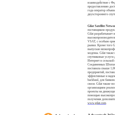
взаимодействие с Фе
предоставлению дост
года оператор объяв
двухстороннего спут
Gilat Satellite Ne
поставщиком продукц
Gilat разрабатывает 
высокопроизводитель
VSAT, с особым орие
рынки. Кроме того 
выпуская низкопроф
модемы. Gilat также
спутниковые услуги 
Интернет в сельской 
Соединенных Штатах
поставила свыше 1,0
предприятий, поставщ
эффективные и наде
backhaul, для банков
связи. Gilat также 
организациям реали
проекты на движущих
помощью высокопрои
получения дополните
www.gilat.com
.