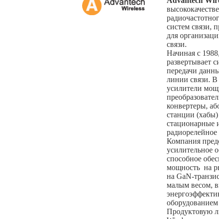
Advantech Wir
высококачеств
радиочастотно
систем связи,
для организац
связи.
Начиная с 1988
развертывает 
передачи данн
линии связи. 
усилители мощ
преобразовател
конвертеры, а
станции (хабы)
стационарные 
радиорелейное 
Компания пред
усилительное о
способное обе
мощность на р
на GaN-транзи
малым весом, 
энергоэффекти
оборудованием 
Продуктовую л