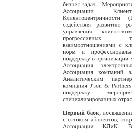
бизнес-задач. Мероприя
Ассоциации Клие
Клиентоцентричности 
содействия развитию р
управления клиентски
прогрессивных т
взаимоотношениями с кли
норм и профессиональн
поддержку в организации 
Ассоциация электрон
Ассоциация компаний э
Аналитическим партне
компания J'son & Partner
поддержку меропр
специализированных отра
Первый блок,
посвященны
с оттоком абонентов, отк
Ассоциации КЛиК. В