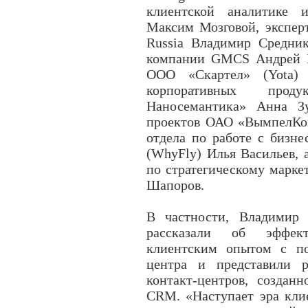
клиентской аналитике 
Максим Мозговой, экспер
Russia Владимир Средни
компании GMCS Андрей К
ООО «Скартел» (Yota) 
корпоративных прод
Наносемантика» Анна Зу
проектов ОАО «ВымпелКом
отдела по работе с бизн
(WhyFly) Илья Васильев,
по стратегическому марк
Шапоров.
В частности, Владимир
рассказали об эффек
клиентским опытом с по
центра и представили
контакт-центров, создан
CRM. «Наступает эра кли