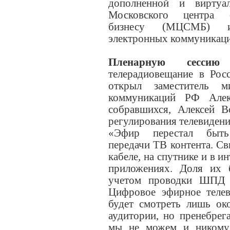
дополненной и виртуа
Московского центра с
бизнесу (МЦСМБ) и
электронных коммуникаци
Пленарную сессию
к
телерадиовещание в Рос
открыл заместитель м
коммуникаций РФ Алек
собравшихся, Алексей В
регулирования телевидени
«Эфир перестал быт
передачи ТВ контента. С
кабеле, на спутнике и в и
приложениях. Доля их б
учетом проводки ШПД 
Цифровое эфирное телев
будет смотреть лишь ок
аудитории, но пренебрег
мы не можем и никому 