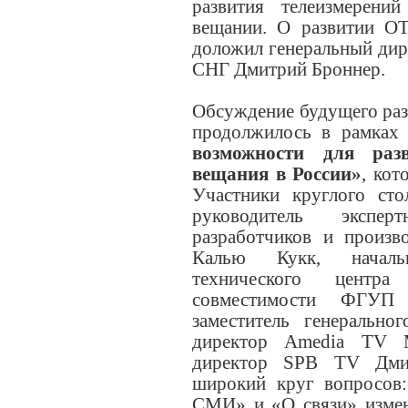
развития телеизмерен
вещании. О развитии О
доложил генеральный дир
СНГ Дмитрий Броннер.
Обсуждение будущего раз
продолжилось в рамка
возможности для раз
вещания в России»
, кот
Участники круглого ст
руководитель экспер
разработчиков и произв
Калью Кукк, началь
технического центра 
совместимости ФГУП
заместитель генерально
директор Amedia TV М
директор SPB TV Дми
широкий круг вопросов:
СМИ» и «О связи» измен