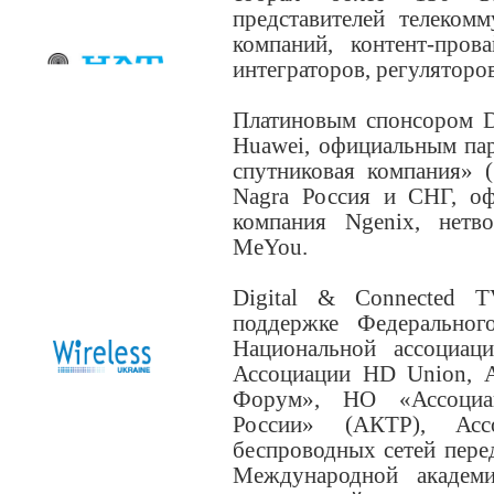
представителей телеком
компаний, контент-пров
интеграторов, регуляторо
Платиновым спонсором 
Huawei, официальным па
спутниковая компания» 
Nagra Россия и СНГ, о
компания Ngenix, нетв
MeYou.
Digital & Connected 
поддержке Федерального
Национальной ассоциаци
Ассоциации HD Union,
Форум», НО «Ассоциац
России» (АКТР), Асс
беспроводных сетей перед
Международной академ