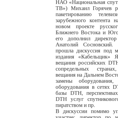
НАО «Национальная спут
ТВ») Михаил Горячев р
пакетированию телеви
зарубежного контента н
новом проекте русско
Ближнего Востока и Юг
его дополнил директор 
Анатолий Сосновский.
прошла дискуссия под м
издания «Кабельщик» Я
вещания российских DTH
сопредельных странах
вещания на Дальнем Вост
замены оборудования,
оборудования в сетях D
базы DTH, перспективах
DTH услуг спутникового
пиратством и пр.
В дискуссии помимо уп
участие: директор по 