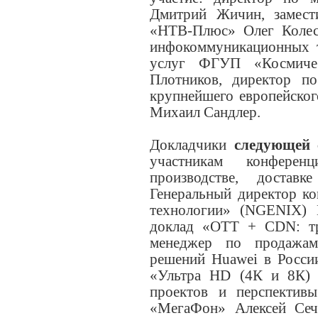
Дмитрий Жичин, замести
«НТВ-Плюс» Олег Колесн
инфокоммуникационных 
услуг ФГУП «Космичес
Плотников, директор п
крупнейшего европейског
Михаил Сандлер.
Докладчики
следующей 
участникам конфере
производстве, достав
Генеральный директор к
технологии» (NGENIX) 
доклад «ОТТ + CDN: тр
менеджер по продажам
решений Huawei в Росси
«Ультра HD (4К и 8К) 
проектов и перспектив
«МегаФон» Алексей Сеч