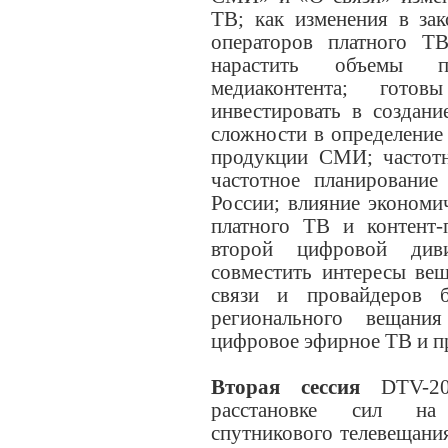
ТВ; как изменения в за
операторов платного ТВ
нарастить объемы про
медиаконтента; гото
инвестировать в создани
сложности в определение
продукции СМИ; частотн
частотное планировани
России; влияние экономи
платного ТВ и контент-
второй цифровой див
совместить интересы вещ
связи и провайдеров 
регионального вещани
цифровое эфирное ТВ и п
Вторая сессия
DTV-20
расстановке сил на 
спутникового телевещани