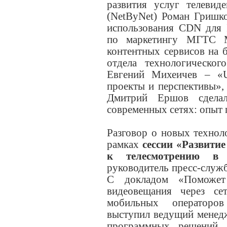
развития услуг телеви
(NetByNet) Роман Гришк
использования CDN для 
по маркетингу МГТС М
контентных сервисов на 
отдела технологическо
Евгений Михеичев – «
проекты и перспективы»
Дмитрий Ершов сделал
современных сетях: опыт 
Разговор о новых технол
рамках
сессии «Развити
к телесмотрению в И
руководитель пресс-слу
С докладом «Поможет 
видеовещания через с
мобильных операторо
выступил ведущий менед
программных решений 