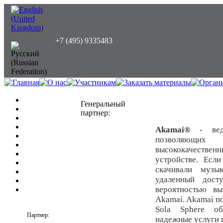
+7 (495) 9335483
Генеральный
партнер:
Akamai®
- веду
позволяющих
высококачестве
устройстве. Есл
скачивали музы
удаленный дос
вероятностью в
Akamai. Akamai п
Sola Sphere об
Партнер:
надежные услуги 