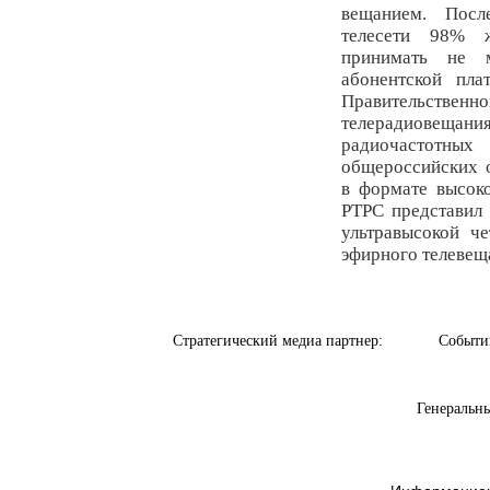
вещанием. Посл
телесети 98% ж
принимать не 
абонентской пл
Правительст
телерадиовещ
радиочастотных
общероссийских 
в формате высок
РТРС представил 
ультравысокой ч
эфирного телевещ
Стратегический медиа партнер:
Событи
Генеральны