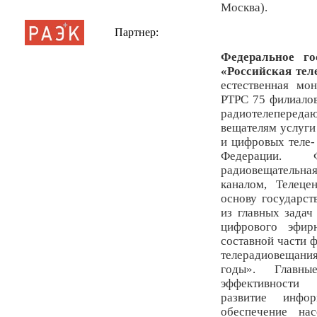
Москва).
Партнер:
Федеральное го
«Российская тел
естественная мо
РТРС 75 филиалов
радиотелепере
вещателям услуги
и цифровых теле-
Федерации. Ф
радиовещательн
каналом, Телец
основу государс
из главных задач
цифрового эфир
составной части 
телерадиовещани
годы». Главн
эффективности 
развитие инфо
обеспечение на