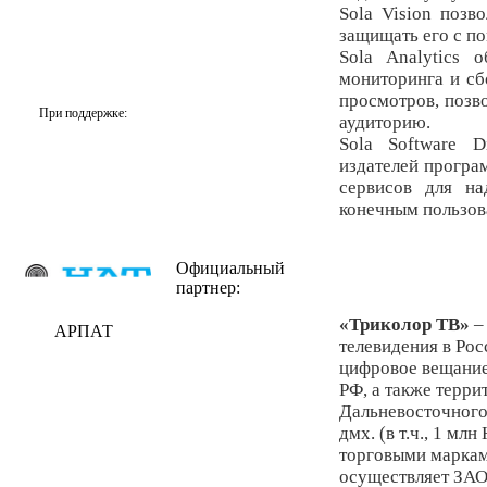
Sola Vision позв
защищать его с п
Sola Analytics 
мониторинга и сб
просмотров, поз
При поддержке:
аудиторию.
Sola Software D
издателей програ
сервисов для н
конечным пользов
Официальный
партнер:
«Триколор ТВ»
–
АРПАТ
телевидения в Рос
цифровое вещание
РФ, а также терри
Дальневосточного 
дмх. (в т.ч., 1 м
торговыми маркам
осуществляет ЗАО