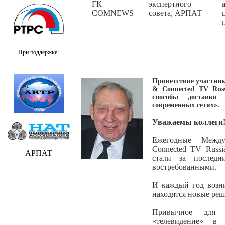
ГК
экспертного
COMNEWS
совета, АРПАТ
При поддержке:
Приветствие участник
& Connected TV Rus
способы доставки
современных сетях».
Уважаемы коллеги
Ежегодные Между
Connected TV Russi
АРПАТ
стали за послед
востребованными.
И каждый год возн
находятся новые реш
Привычное для 
«телевидение» в