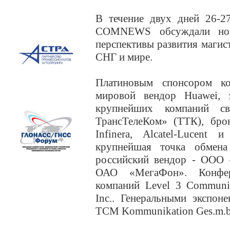
В течение двух дней 26-2
COMNEWS обсуждали нов
перспективы развития магист
СНГ и мире.
Платиновым спонсором к
мировой вендор Huawei, 
крупнейших компаний с
ТрансТелеКом» (ТТК), бро
Infinera, Alcatel-Lucent
крупнейшая точка обмен
российский вендор - ООО 
ОАО «МегаФон». Конфе
компаний Level 3 Communic
Inc.. Генеральными экспоне
TCM Kommunikation Ges.m.b.