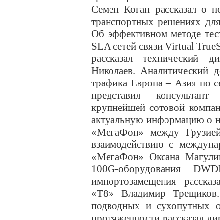
Семен Коган рассказал о н
транспортных решениях для
Об эффективном методе тес
SLA сетей связи Virtual Tru
рассказал технический 
Николаев. Аналитический д
трафика Европа – Азия по с
представил консультан
крупнейшей сотовой компан
актуальную информацию о н
«МегаФон» между Грузией
взаимодействию с междуна
«МегаФон» Оксана Магулий
100G-оборудования DW
импортозамещения расска
«Т8» Владимир Трещиков.
подводных и сухопутных о
протяженности рассказал ди