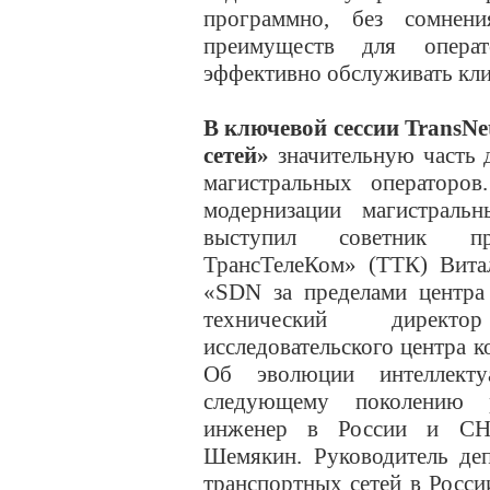
программно, без сомнени
преимуществ для опера
эффективно обслуживать кли
В ключевой сессии TransNe
сетей»
значительную часть д
магистральных операторо
модернизации магистра
выступил советник п
ТрансТелеКом» (ТТК) Вита
«SDN за пределами центра
технический директо
исследовательского центра 
Об эволюции интеллекту
следующему поколению р
инженер в России и СНГ
Шемякин. Руководитель деп
транспортных сетей в Росси