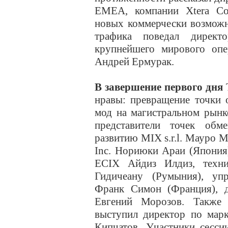
EMEA, компании Xtera Co
новых коммерчески возможн
трафика поведал директ
крупнейшего мирового опе
Андрей Ермурак.
В завершение первого дня
T
нравы: превращение точки 
мод на магистральном рынк
представители точек об
развитию MIX s.r.l. Мауро М
Inc. Нориюки Араи (Япония)
ECIX Айдиз Илдиз, техн
Гидичеану (Румыния), уп
Франк Симон (Франция), 
Евгений Морозов. Также
выступил директор по мар
Кипчатов. Участники сесси