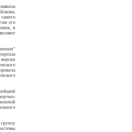
заявила
окова,
 самого
гом его
иков, в
зволяют
нении"
портала
 версии
инского
провела
нского
пнейший
аучно-
ионной
льного
группу
системы