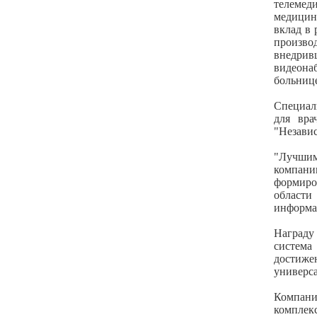
телеме
медицин
вклад в 
произво
внедрив
видеона
больниц
Специал
для вра
"Незави
"Лучшим
компан
формиро
област
информа
Награду
система
достиже
универса
Компани
компле