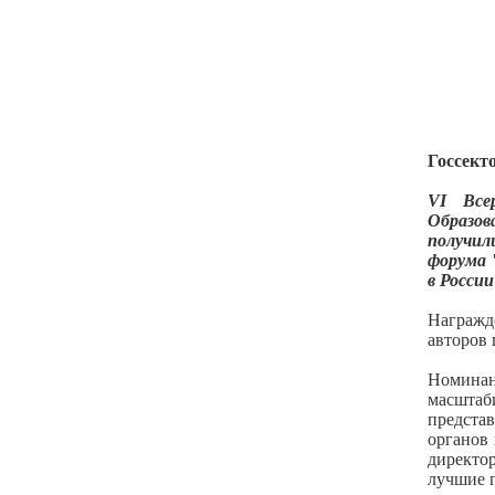
Госсекто
VI Все
Образов
получи
форума 
в России
Награжд
авторов 
Номинан
масштаб
предста
органов 
директо
лучшие 