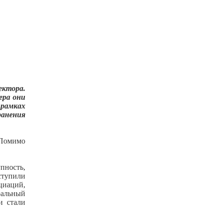
ктора.
ера они
рамках
ранения
 Помимо
пность,
ступили
циаций,
ральный
и стали