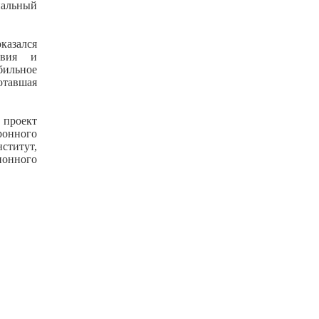
альный
азался
твия и
бильное
тавшая
 проект
ронного
титут,
ионного