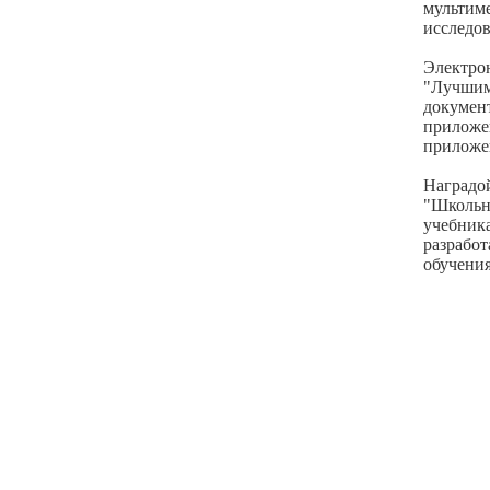
мульти
исследо
Электр
"Лучши
докумен
прилож
приложе
Наградо
"Школьн
учебни
разрабо
обучени