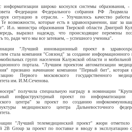
с информатизации широко коснулся системы образования, - 
овета Федерации Федерального собрания РФ Людмила Б
ируя ситуацию в отрасли. - Улучшилось качество работы
. Те возможности, которые есть в здравоохранении, шаг за ша
т". И.о. министра образования Тверской области Дмитрий Кул
ередь, выразил надежду, что происходящие перемены по
ь то, ради чего мы все затеваем, – успешного ученика".
нации "Лучший инновационный проект в здравоохра
елем стала компания "Совзонд" за создание информационного 
омобильных групп населения Калужской области и мобильной
ционного портала. "Лучшим проектом автоматизации медиц
ния" признано начинание компании "Первый бит", которая 
тизацию Первого московского государственного медици
тета им. И.М.Сеченова.
носерв" получила специальную награду в номинации "Кру
льный инфраструктурный проект по информатизации н
нского центра" за проект по созданию инфокоммуникац
труктуры медицинского центра Дальневосточного федера
тета.
нации "Лучший телемедицинский проект" жюри отметило 
й 2B Group за проект по поставке и вводу в эксплуатацию 