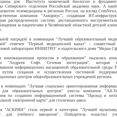
дицины для Института химической биологии и фундамент
ы Сибирского отделения Российской академии наук. А наи
развитие телемедицины в регионах России, на взгляд ComNews,
дственная компания "Аквариус", создавшая ИТ-инфрастру
шая распределенную систему дистанционного инструментал
блюдения за пациентами в Челябинской областной детской клин
е.
ьной наградой в номинации "Лучший образовательный меди
чей" отмечен "Первый медицинский канал" – совместный
симой лаборатории ИНВИТРО" и издательского дома "Медиа Сф
 инновационным проектом в образовании" оказалась ини
ии "Андреев Софт. Сетевая интеграция", которая за
ванием информационно насыщенной образовательной среды Т
и путем создания и осуществления системной поддержк
ционных центров общеобразовательных учреждений региона.
 в номинации "Лучшая социально ориентированная информа
 для образовательных центров" унесла компания "Ай-Т
ния по созданию информационной системы "Проход и пит
льной электронной карте" для столичных школ.
я "АСКРИН" стала первой в категории "Лучший мультим
кс для учебного заведения". Победитель оснастил уч