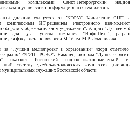
медийными комплексами Санкт-Петербургский национ
вательский университет информационных технологий.
онный дневник учащегося от "КОРУС Консалтинг СНГ" ок
м комплексным ИТ-решением электронного взаимодейс
тооборота в образовательном учреждении". А приз "Лучшее мо
ение для вуза" унесла компания "ИнфоШелл", разрабо
ние для факультета психологии МГУ им. М.В.Ломоносова.
й за "Лучший медиапроект в образовании" жюри отметило
ое радио" ФГУП "РСВО". Наконец, автором "Лучшего элект
ка" оказался Ростовский социально-экономический инс
тавший систему учебно-методических комплексов дистанц
я муниципальных служащих Ростовской области.