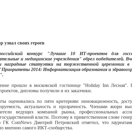
р узнал своих героев
российский конкурс "Лучшие 10 ИТ-проектов для госсе
ательные и медицинские учреждения" обрел победителей. Вч
ли наградные статуэтки на торжественной церемонии в 
"Приоритеты 2014: Информатизация образования и здравоох
".
ение прошло в московской гостинице "Holiday Inn Лесная".
проектов, дипломы получили и их заказчики.
ты оценивались по пяти критериям: инновационность, досту
ируемость, актуальность и прозрачность. Членами жюри вы
вители ведущих компаний рынка, профессиональных ассо
государственной власти. Поэтому в приветственном слове гене
р ГК ComNews Дмитрий Петровский отметил, что лауреатам
по мнению самого ИКТ-сообщества.