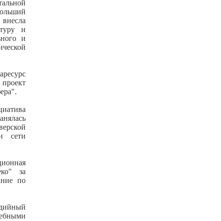
альной
больший
 внесла
ктуру и
ьного и
ической
аресурс
 проект
ера".
циатива
нялась
верской
и сети
ционная
еко" за
ание по
едийный
ебными