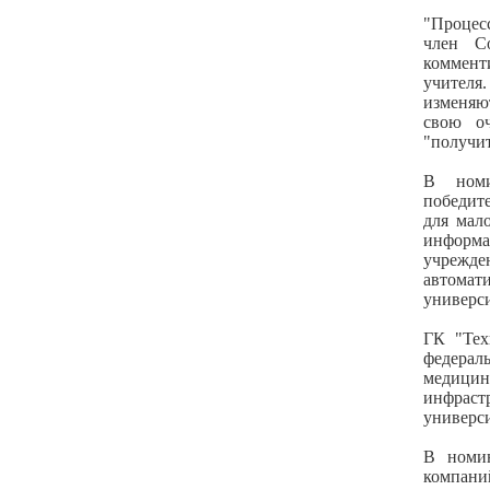
"Процес
член С
коммент
учителя
изменяю
свою оч
"получит
В номи
победит
для мал
информа
учрежде
автома
универси
ГК "Тех
федера
медици
инфрас
универси
В номи
компани