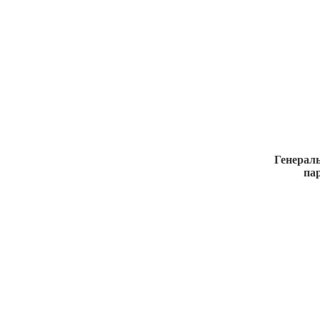
Генерал
па