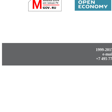
1999-20
e-ma
+7 495 7