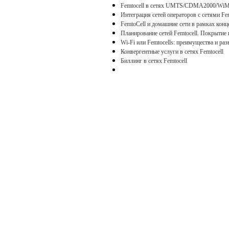
Femtocell в сетях UMTS/CDMA2000/W
Интеграция сетей операторов с сетями Fem
FemtoCell и домашние сети в рамках кон
Планирование сетей Femtocell. Покрытие
Wi-Fi или Femtocells: преимущества и раз
Конвергентные услуги в сетях Femtocell
Биллинг в сетях Femtocell