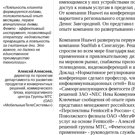
имеющимися у них устройствами по
доступ к новым услугам в пределах 
«Лояльность клиента
формируется годами,
От компании Huawei на конференци
положительный опыт
маркетинга регионального отделени
месяцами, первое
Денис Завгородний. Он представил 
впечатление днями.
Фемто - эффективный
опыте компании по развертыванию 
инструмент, позволяющий
оператору недовольство
Компания Huawei развернула первую
превращать в лояльность
компании StarHub в Сингапуре. Реш
за считанные дни. Это
важное, но далеко не
спросом во всем мире благодаря выс
единственное
применения и привлекательному диз
преимущество
на мировом рынке, снабжены прилож
технологии».
телевидении, видеоконференций и 
Алексей Алексеев,
Доклад «Нормативное регулировани
директор по проектам
конференции сделаел профессор, чл
департамента по развитию
инфокоммуникационных сетей» Вла
продуктов и конвергентных
решений, коммерческого
«Самоорганизующиеся фемтосети (F
блока, корпоративного
решений ЗАО «NEC Нева Коммуник
центра Группы МТС
Ключевые сообщения об опыте приме
(ОАО
представил менеджмент российских 
«МобильныеТелеСистемы»)
«Перспективы Femtocell в России» 
Поволжского филиала ОАО «МегаФо
услуг на основе Femtocell» - Алекс
решений группы МТС, «Фемтосоты:
применения» - руководитель служ