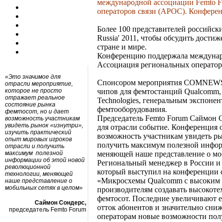
международной ассоциации Femto F
операторов связи (АРОС). Конферен
Более 100 представителей российски
Russia' 2011, чтобы обсудить дости
стране и мире.
Конференцию поддержала междунаро
Ассоциация региональных оператор
«Это значимое для
Спонсором мероприятия COMNEWS 
отрасли мероприятие,
которое не просто
чипов для фемтостанций Qualcomm,
отражает реальное
Technologies, генеральным экспоне
состояние рынка
фемтооборудования.
фемтосот, но и дает
Председатель Femto Forum Саймон Со
возможность участникам
увидеть рынок «изнутри»,
для отрасли событие. Конференция о
изучить практический
возможность участникам увидеть ры
опыт мировых игроков
получить максимум полезной инфо
отрасли и получить
максимум полезной
меняющей наше представление о мо
информации об этой новой
Региональный менеджер в России 
революционной
который выступил на конференции 
технологии, меняющей
«Микросхемы Qualcomm с высоким 
наше представление о
мобильных сетях в целом»
производителям создавать высокот
фемтосот. Последние увеличивают е
Саймон Сондерс,
отток абонентов и значительно сни
председатель Femto Forum
операторам новые возможности полу