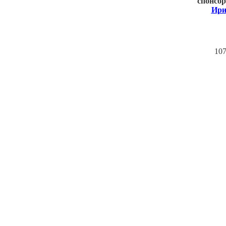
спонсор
Ири
107