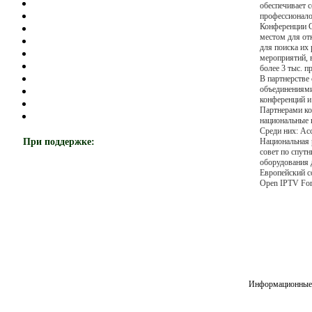
обеспечивает 
профессионало
Конференции 
местом для от
для поиска их
мероприятий, 
более 3 тыс. п
В партнерстве
объединениям
конференций и
Партнерами к
национальные 
Среди них: Ас
При поддержке:
Национальная 
совет по спут
оборудования 
Европейский с
Open IPTV Fo
Информационные 