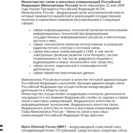
Министерство связи и массовых коммуникаций Российской
Федерации (Минкомсвязь России)
было образовано 12 мая 2008
года Указом Президента Российской Федерации №724.
Минкомсвязь России - федеральный орган исполнительной власти,
который занимается выработкой и реализацией государственной
политики и нормативно-правовым регулированием в следующих
сферах:
сфере информационных технологий (включая использование
информационных технологий при формировании
государственных информационных ресурсов и обеспечение
доступа к ним),
сфере электросвязи (включая использование и конверсию
радиочастотного спектра) и почтовой связи,
сфере массовых коммуникаций и СМИ, в том числе
электронных (включая развитие сети Интернет, систем
телевизионного (в том числе цифрового) вещания и
радиовещания и новых технологий в этих областях),
сфере печати, издательской и полиграфической
деятельности,
сфере обработки персональных данных.
Минкомсвязь России выступает в качестве почтовой администрации
Российской Федерации и выполняет функции администрации связи
Российской Федерации при осуществлении международной
деятельности в области связи.
Министерство осуществляет координацию и контроль деятельности
находящихся в его ведении Федеральной службы по надзору в сфере
связи и массовых коммуникаций, Федерального агентства по
информационным технологиям, Федерального агентства связи,
Федерального агентства по печати и массовым коммуникациям.
Глава Минкомсвязи России – Министр связи и массовых
коммуникаций Российской Федерации Игорь Щёголев.
Metro Ethernet Forum (MEF)
– международный отраслевой союз,
объединяющий более 170 компаний, среди которых операторы связи,