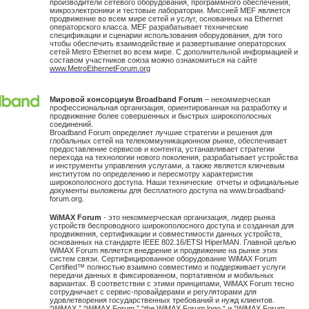
производители сетевого оборудования, программного обеспечения,
микроэлектроники и тестовые лаборатории. Миссией MEF является
продвижение во всем мире сетей и услуг, основанных на Ethernet
операторского класса. MEF разрабатывает технические
спецификации и сценарии использования оборудования, для того
чтобы обеспечить взаимодействие и развертывание операторских
сетей Metro Ethernet во всем мире. С дополнительной информацией и
составом участников союза можно ознакомиться на сайте
www.MetroEthernetForum.org
Мировой консорциум Broadband Forum
– некоммерческая
профессиональная организация, ориентированная на разработку и
продвижение более совершенных и быстрых широкополосных
соединений.
Broadband Forum определяет лучшие стратегии и решения для
глобальных сетей на телекоммуникационном рынке, обеспечивает
предоставление сервисов и контента, устанавливает стратегии
перехода на технологии нового поколения, разрабатывает устройства
и инструменты управления услугами, а также является ключевым
институтом по определению и пересмотру характеристик
широкополосного доступа. Наши технические отчеты и официальные
документы выложены для бесплатного доступа на www.broadband-
forum.org.
WiMAX Forum
- это некоммерческая организация, лидер рынка
устройств беспроводного широкополосного доступа и созданная для
продвижения, сертификации и совместимости данных устройств,
основанных на стандарте IEEE 802.16/ETSI HiperMAN. Главной целью
WiMAX Forum является внедрение и продвижение на рынке этих
систем связи. Сертифицированное оборудование WiMAX Forum
Certified™ полностью взаимно совместимо и поддерживает услуги
передачи данных в фиксированном, портативном и мобильных
вариантах. В соответствии с этими принципами, WiMAX Forum тесно
сотрудничает с сервис-провайдерами и регуляторами для
удовлетворения государственных требований и нужд клиентов.
“WiMAX,” “WiMAX Forum,” “the WiMAX Forum logo,“ и “WiMAX Forum